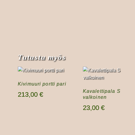
Tutustu myös
Kivimuuri portti pari
Kavalettipala S
213,00
€
valkoinen
Lisää ostoskoriin
23,00
€
Lisää ostoskoriin