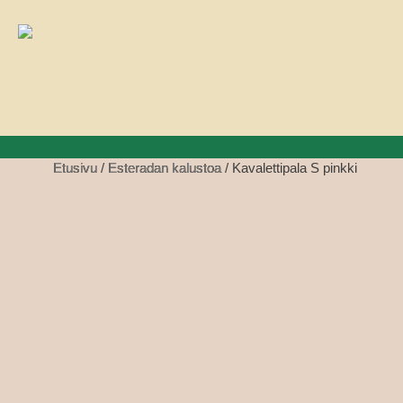
Skip
to
content
Etusivu
/
Esteradan kalustoa
/ Kavalettipala S pinkki