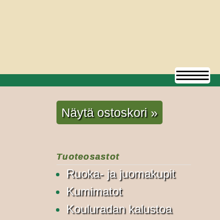
Näytä ostoskori »
Tuoteosastot
Ruoka- ja juomakupit
Kumimatot
Kouluradan kalustoa