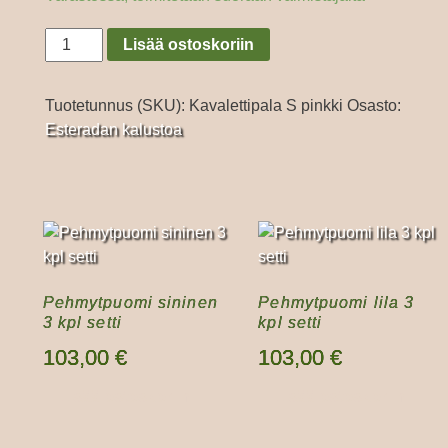
Kavalettipala
Lisää ostoskoriin
S
pinkki
Tuotetunnus (SKU):
Kavalettipala S pinkki
Osasto:
määrä
Esteradan kalustoa
Pehmytpuomi sininen
Pehmytpuomi lila 3
3 kpl setti
kpl setti
103,00
€
103,00
€
Lisää ostoskoriin
Lisää ostoskoriin