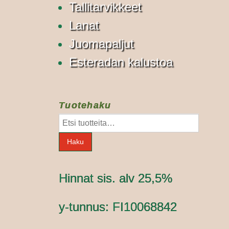
Tallitarvikkeet
Lanat
Juomapaljut
Esteradan kalustoa
Tuotehaku
Etsi:
Haku
Hinnat sis. alv 25,5%
y-tunnus: FI10068842