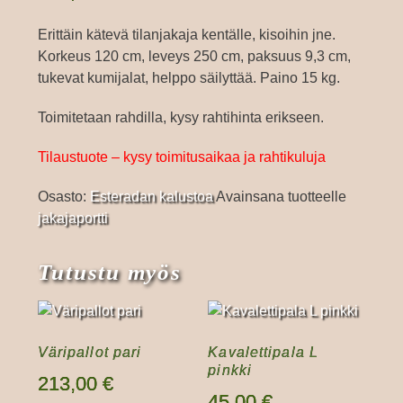
Erittäin kätevä tilanjakaja kentälle, kisoihin jne.
Korkeus 120 cm, leveys 250 cm, paksuus 9,3 cm,
tukevat kumijalat, helppo säilyttää. Paino 15 kg.
Toimitetaan rahdilla, kysy rahtihinta erikseen.
Tilaustuote – kysy toimitusaikaa ja rahtikuluja
Osasto:
Esteradan kalustoa
Avainsana tuotteelle
jakajaportti
Tutustu myös
Väripallot pari
Kavalettipala L
pinkki
213,00
€
45,00
€