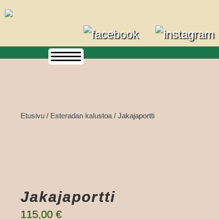
Skip
to
content
Etusivu
/
Esteradan kalustoa
/ Jakajaportti
Jakajaportti
115,00
€