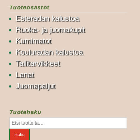
Tuoteosastot
Esteradan kalustoa
Ruoka- ja juomakupit
Kumimatot
Kouluradan kalustoa
Tallitarvikkeet
Lanat
Juomapaljut
Tuotehaku
Etsi:
Haku