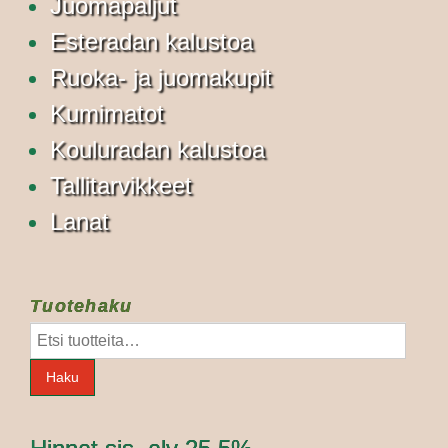
Juomapaljut
Esteradan kalustoa
Ruoka- ja juomakupit
Kumimatot
Kouluradan kalustoa
Tallitarvikkeet
Lanat
Tuotehaku
Etsi:
Haku