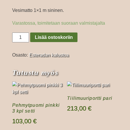
Vesimatto 1×1 m sininen.
Varastossa, toimitetaan suoraan valmistajalta
Vesimatto
Lisää ostoskoriin
nelikantti
sininen
Osasto:
Esteradan kalustoa
määrä
Tutustu myös
Tiilimuuriportti pari
Pehmytpuomi pinkki
213,00
€
3 kpl setti
Lisää ostoskoriin
103,00
€