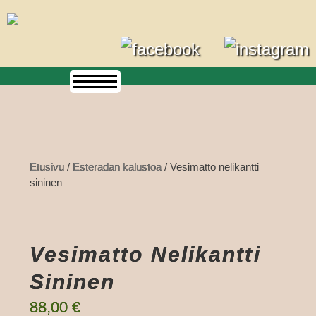
Skip
to
content
Etusivu
/
Esteradan kalustoa
/ Vesimatto nelikantti
sininen
Vesimatto Nelikantti
Sininen
88,00
€