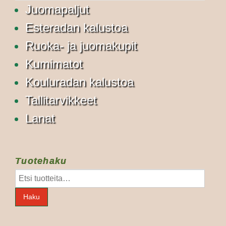
Juomapaljut
Esteradan kalustoa
Ruoka- ja juomakupit
Kumimatot
Kouluradan kalustoa
Tallitarvikkeet
Lanat
Tuotehaku
Etsi:
Haku