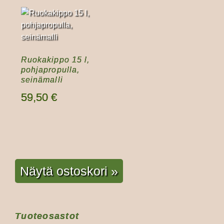
Ruokakippo 15 l,
pohjapropulla,
seinämalli
59,50
€
Lisää ostoskoriin
Näytä ostoskori »
Tuoteosastot