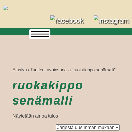
Skip
to
content
Etusivu
/ Tuotteet avainsanalla “ruokakippo senämalli”
ruokakippo
senämalli
Näytetään ainoa tulos