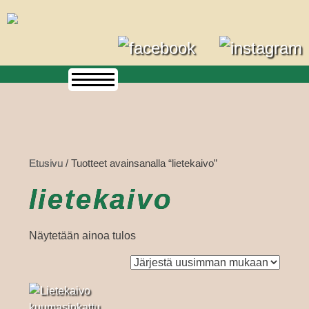
Skip
to
content
Etusivu
/ Tuotteet avainsanalla “lietekaivo”
lietekaivo
Näytetään ainoa tulos