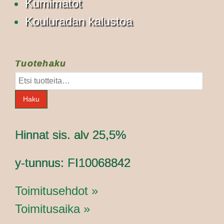
Kumimatot
Kouluradan kalustoa
Tuotehaku
Etsi:
Haku
Hinnat sis. alv 25,5%
y-tunnus: FI10068842
Toimitusehdot »
Toimitusaika »