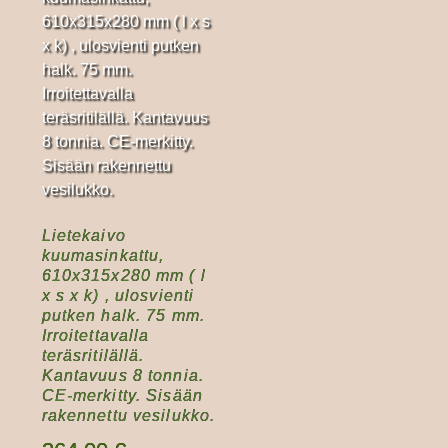
Lietekaivo
kuumasinkattu,
610x315x280 mm ( l
x s x k) , ulosvienti
putken halk. 75 mm.
Irroitettavalla
teräsritilällä.
Kantavuus 8 tonnia.
CE-merkitty. Sisään
rakennettu vesilukko.