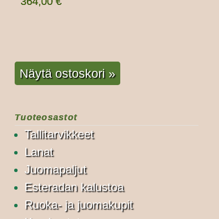
364,00
€
Lue lisää
Näytä ostoskori »
Tuoteosastot
Tallitarvikkeet
Lanat
Juomapaljut
Esteradan kalustoa
Ruoka- ja juomakupit