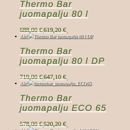
Thermo Bar
juomapalju 80 l
Alkuperäinen
Nykyinen
688,00
€
619,20
€
Lisää ostoskoriin
hinta
hinta
Ale!
oli:
on:
688,00 €.
619,20 €.
Thermo Bar
juomapalju 80 l DP
Alkuperäinen
Nykyinen
719,00
€
647,10
€
Lisää ostoskoriin
hinta
hinta
Ale!
oli:
on:
719,00 €.
647,10 €.
Thermo Bar
juomapalju ECO 65
Alkuperäinen
Nykyinen
578,00
€
520,20
€
Lisää ostoskoriin
hinta
hinta