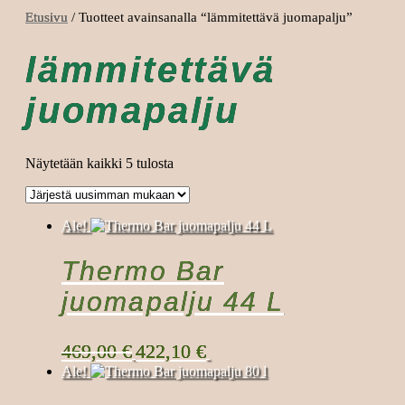
Etusivu
/ Tuotteet avainsanalla “lämmitettävä juomapalju”
lämmitettävä
juomapalju
Sorted
Näytetään kaikki 5 tulosta
by
latest
Ale!
Thermo Bar
juomapalju 44 L
Alkuperäinen
Nykyinen
469,00
€
422,10
€
Lisää ostoskoriin
hinta
hinta
Ale!
oli:
on:
469,00 €.
422,10 €.