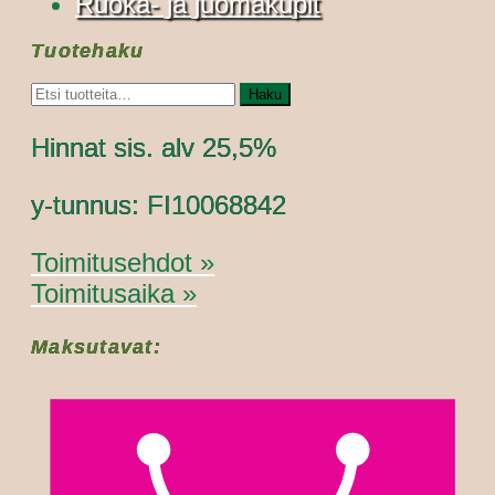
Ruoka- ja juomakupit
Tuotehaku
Etsi:
Haku
Hinnat sis. alv 25,5%
y-tunnus: FI10068842
Toimitusehdot »
Toimitusaika »
Maksutavat: