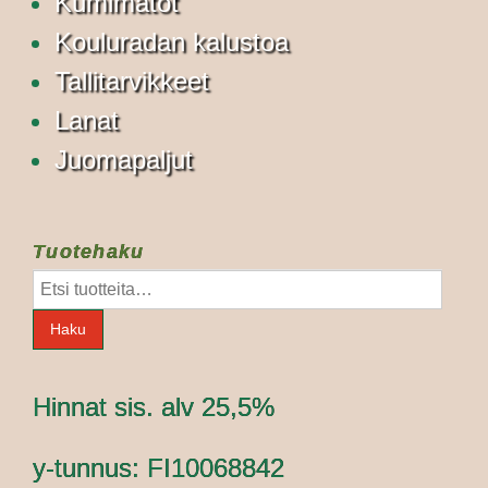
Kumimatot
Kouluradan kalustoa
Tallitarvikkeet
Lanat
Juomapaljut
Tuotehaku
Etsi:
Haku
Hinnat sis. alv 25,5%
y-tunnus: FI10068842