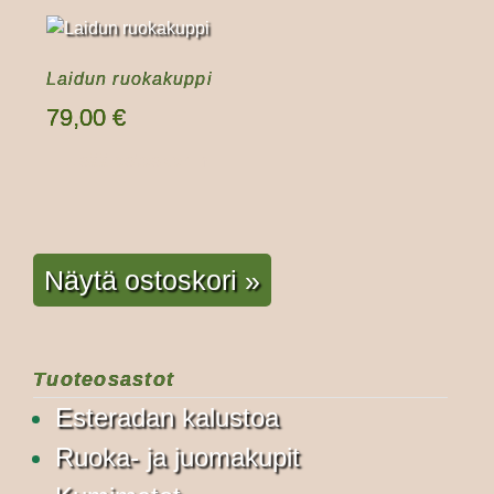
Laidun ruokakuppi
79,00
€
Lisää ostoskoriin
Näytä ostoskori »
Tuoteosastot
Esteradan kalustoa
Ruoka- ja juomakupit