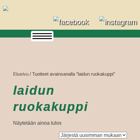
Skip
to
content
Etusivu
/ Tuotteet avainsanalla “laidun ruokakuppi”
laidun
ruokakuppi
Näytetään ainoa tulos