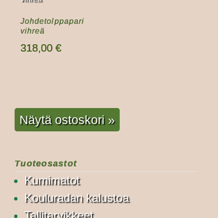
Johdetolppapari
vihreä
318,00
€
Lisää ostoskoriin
Näytä ostoskori »
Tuoteosastot
Kumimatot
Kouluradan kalustoa
Tallitarvikkeet