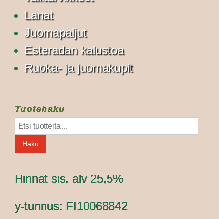
Lanat
Juomapaljut
Esteradan kalustoa
Ruoka- ja juomakupit
Tuotehaku
Etsi:
Haku
Hinnat sis. alv 25,5%
y-tunnus: FI10068842